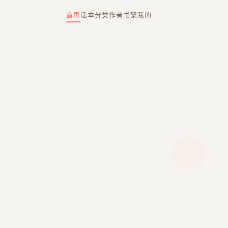
首页
话本
分类
作者
书架
我的