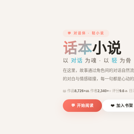
💬 对话体 · 轻小说
话本
小说
以
对话
为魂 · 以
轻
为骨
在这里，故事通过角色间的对话自然流
的对白与情感碰撞，每一句都是心动的
📖 作品
8,726+
👥 作者
2,340+
⭐ 评分
9.6
🔥 日
💬 开始阅读
❤️ 加入书架